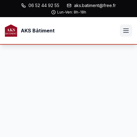
06 52 44 92 55
aks.batiment@free.fr
Lun-Ven: 8h-18h
AKS Bâtiment