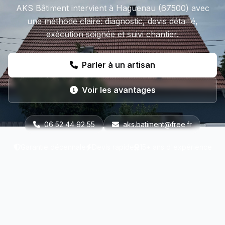
AKS Bâtiment intervient à Haguenau (67500) avec
une méthode claire: diagnostic, devis détaillé,
exécution soignée et suivi chantier.
Parler à un artisan
Voir les avantages
06 52 44 92 55
aks.batiment@free.fr
Garantie décennale
Devis rapide
15+ ans d'expérience