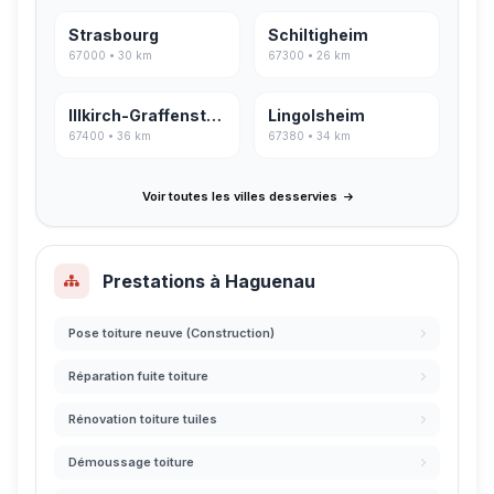
Strasbourg
Schiltigheim
67000 • 30 km
67300 • 26 km
Illkirch-Graffenstaden
Lingolsheim
67400 • 36 km
67380 • 34 km
Voir toutes les villes desservies
Prestations à Haguenau
Pose toiture neuve (Construction)
Réparation fuite toiture
Rénovation toiture tuiles
Démoussage toiture