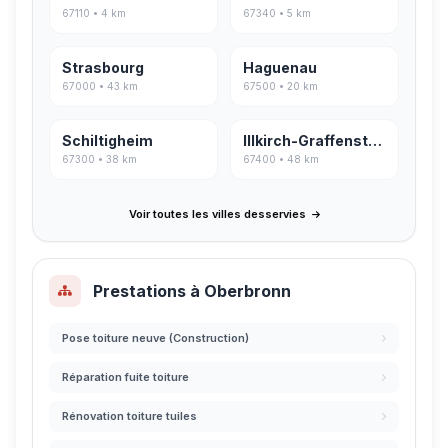
67110 • 4 km
67340 • 5 km
Strasbourg
Haguenau
67000 • 43 km
67500 • 20 km
Schiltigheim
Illkirch-Graffenstaden
67300 • 38 km
67400 • 48 km
Voir toutes les villes desservies
Prestations à Oberbronn
Pose toiture neuve (Construction)
Réparation fuite toiture
Rénovation toiture tuiles