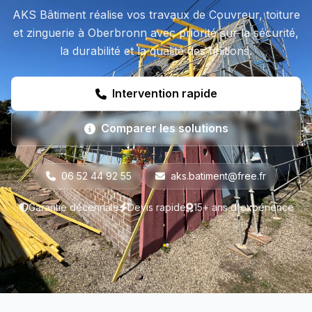
AKS Bâtiment réalise vos travaux de Couvreur, toiture
et zinguerie à Oberbronn avec priorité sur la sécurité,
la durabilité et la qualité des finitions.
Intervention rapide
Comparer les solutions
06 52 44 92 55
aks.batiment@free.fr
Garantie décennale
Devis rapide
15+ ans d'expérience