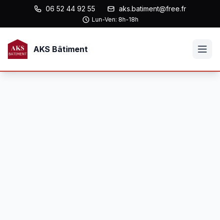
06 52 44 92 55
aks.batiment@free.fr
Lun-Ven: 8h-18h
AKS Bâtiment