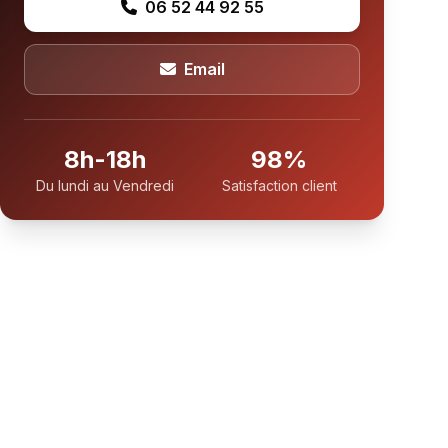
06 52 44 92 55
Email
8h-18h
98%
Du lundi au Vendredi
Satisfaction client