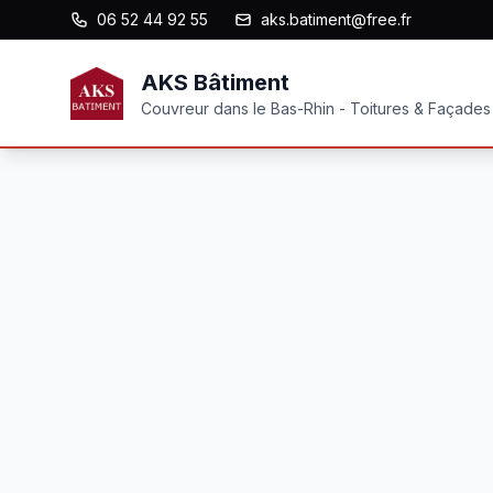
06 52 44 92 55
aks.batiment@free.fr
AKS Bâtiment
Couvreur dans le Bas-Rhin - Toitures & Façades