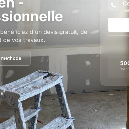
en -
Co
ssionnelle
Int
 bénéficiez d'un devis gratuit, de
t de vos travaux.
a méthode
50
Chant
ce