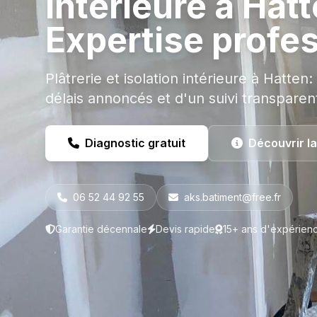
intérieure à Hatt
Expertise profe
Plâtrerie et isolation intérieure à Hatten:
délais annoncés et d'un suivi transparen
Diagnostic gratuit
Découvrir l
06 52 44 92 55
aks.batiment@free.fr
Garantie décennale
Devis rapide
15+ ans d'expérien