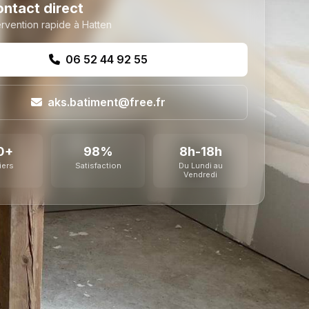
ntact direct
ervention rapide à Hatten
06 52 44 92 55
aks.batiment@free.fr
0+
98%
8h-18h
iers
Satisfaction
Du Lundi au
Vendredi