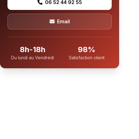
06 52 44 92 55
Email
8h-18h
98%
Du lundi au Vendredi
Satisfaction client