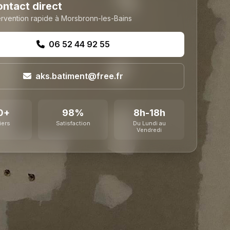
ntact direct
ervention rapide à Morsbronn-les-Bains
06 52 44 92 55
aks.batiment@free.fr
0+
98%
8h-18h
iers
Satisfaction
Du Lundi au
Vendredi