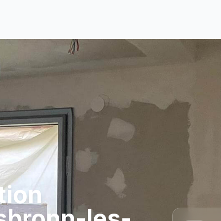
ation
rsbronn-les-