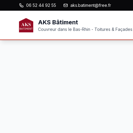
06 52 44 92 55
aks.batiment@free.fr
AKS Bâtiment
Couvreur dans le Bas-Rhin - Toitures & Façades