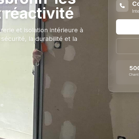
Co
t réactivité
Int
erie et isolation intérieure à
écurité, la durabilité et la
50
Chant
ce