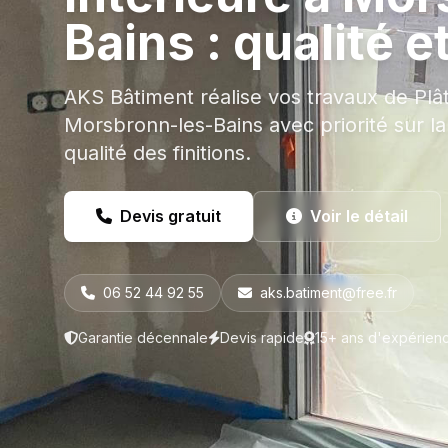
Bains : qualité e
AKS Bâtiment réalise vos travaux de Plâtr
Morsbronn-les-Bains avec priorité sur la s
qualité des finitions.
Devis gratuit
Voir le détail
06 52 44 92 55
aks.batiment@free.fr
Garantie décennale
Devis rapide
15+ ans d'expérien