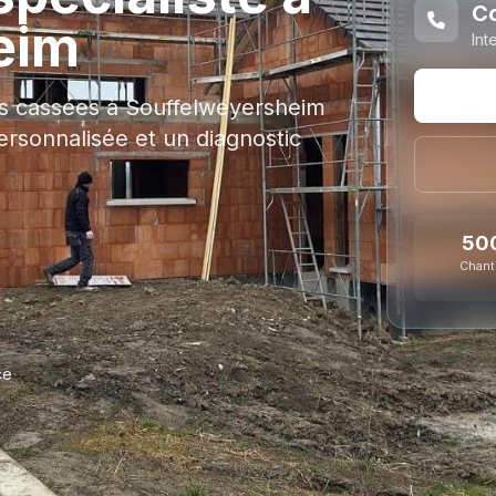
Co
eim
Int
es cassées à Souffelweyersheim
rsonnalisée et un diagnostic
50
Chant
ce