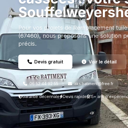
Souffelweyersh
Pour vos projets de Remplacement tuil
(67460), nous proposons une solution pe
précis.
Devis gratuit
Voir le détail
06 52 44 92 55
aks.batiment@free.fr
Garantie décennale
Devis rapide
15+ ans d'expérien