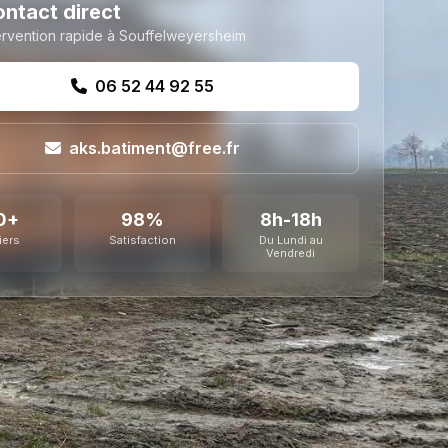
ntact direct
ervention rapide à Souffelweyersheim
06 52 44 92 55
aks.batiment@free.fr
0+
98%
8h-18h
iers
Satisfaction
Du Lundi au
Vendredi