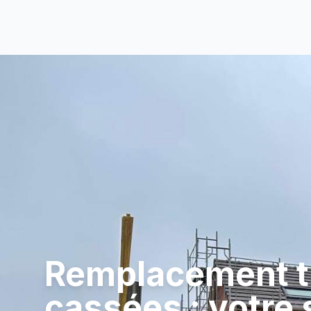
Remplacement t
cassées : votre 