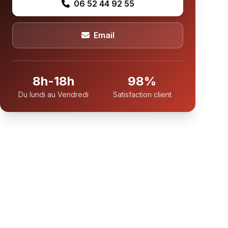
06 52 44 92 55
Email
8h-18h
98%
Du lundi au Vendredi
Satisfaction client