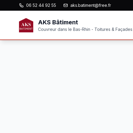
06 52 44 92 55
aks.batiment@free.fr
AKS Bâtiment
Couvreur dans le Bas-Rhin - Toitures & Façades