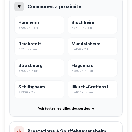
Communes à proximité
Hœnheim
Bischheim
67800 • 1 km
67800 • 2 km
Reichstett
Mundolsheim
67116 • 2 km
67450 • 2 km
Strasbourg
Haguenau
67000 • 7 km
67500 • 24 km
Schiltigheim
Illkirch-Graffenstaden
67300 • 2 km
67400 • 12 km
Voir toutes les villes desservies
Prestations à Souffelweyersheim