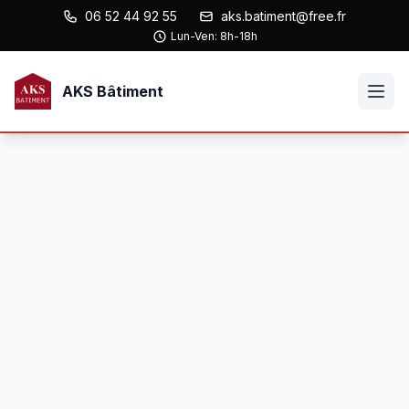
06 52 44 92 55
aks.batiment@free.fr
Lun-Ven: 8h-18h
AKS Bâtiment