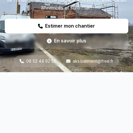
de l'analyse technique jusqu'aux finitions, avec délais
annoncés et suivi clair.
Estimer mon chantier
En savoir plus
06 52 44 92 55
aks.batiment@free.fr
Garantie décennale
Devis rapide
15+ ans d'expérience