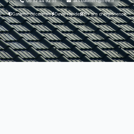
06 52 44 92 55
aks.batiment@free.fr
Garantie décennale
Devis rapide
15+ ans d'expérience