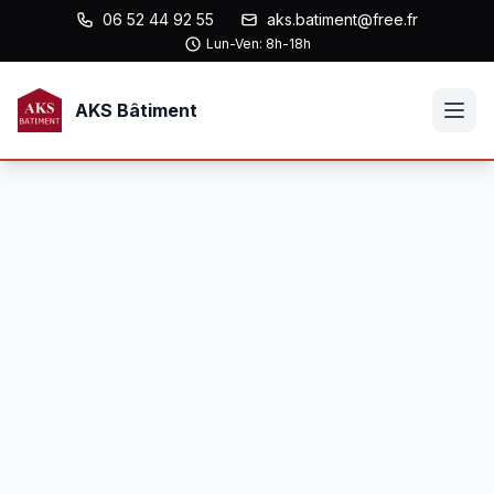
06 52 44 92 55
aks.batiment@free.fr
Lun-Ven: 8h-18h
AKS Bâtiment