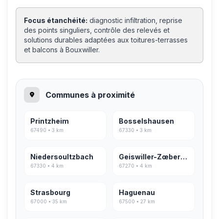
Focus étanchéité:
diagnostic infiltration, reprise
des points singuliers, contrôle des relevés et
solutions durables adaptées aux toitures-terrasses
et balcons à Bouxwiller.
Communes à proximité
Printzheim
Bosselshausen
67490 • 3 km
67330 • 3 km
Niedersoultzbach
Geiswiller-Zœbersdorf
67330 • 4 km
67270 • 4 km
Strasbourg
Haguenau
67000 • 35 km
67500 • 27 km