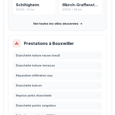
Schiltigheim
Illkirch-Graffenstaden
67300 • 31 km
67400 • 38 km
Voir toutes les villes desservies
Prestations à Bouxwiller
Étanchéité toiture neuve (neuf)
Étanchéité toiture-terrasse
Réparation infiltration eau
Étanchéité balcon
Reprise joints étanchéité
Étanchéité points singuliers