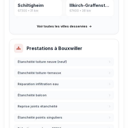
Schiltigheim
Illkirch-Graffenstaden
67300 • 31 km
67400 • 38 km
Voir toutes les villes desservies
Prestations à Bouxwiller
Étanchéité toiture neuve (neuf)
Étanchéité toiture-terrasse
Réparation infiltration eau
Étanchéité balcon
Reprise joints étanchéité
Étanchéité points singuliers