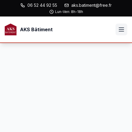
06 52 44 92 55
aks.batiment@free.fr
Lun-Ven: 8h-18h
AKS Bâtiment