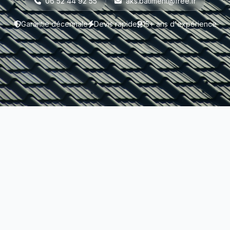
06 52 44 92 55
aks.batiment@free.fr
Garantie décennale
Devis rapide
15+ ans d'expérience