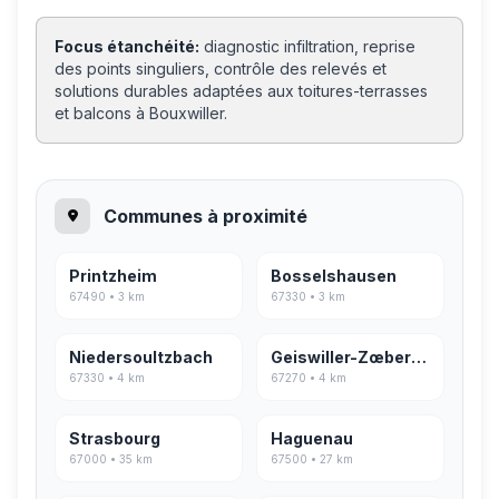
Focus étanchéité:
diagnostic infiltration, reprise
des points singuliers, contrôle des relevés et
solutions durables adaptées aux toitures-terrasses
et balcons à Bouxwiller.
Communes à proximité
Printzheim
Bosselshausen
67490 • 3 km
67330 • 3 km
Niedersoultzbach
Geiswiller-Zœbersdorf
67330 • 4 km
67270 • 4 km
Strasbourg
Haguenau
67000 • 35 km
67500 • 27 km